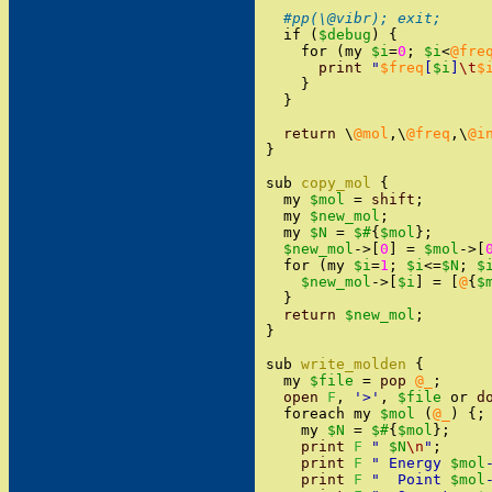
#pp(\@vibr); exit;
if
(
$debug
)
{
for
(
my
$i
=
0
;
$i
<
@fre
print
"
$freq
[
$i
]
\t
$
}
}
return
\
@mol
,
\
@freq
,
\
@i
}
sub
copy_mol
{
my
$mol
=
shift
;
my
$new_mol
;
my
$N
=
$#
{
$mol
}
;
$new_mol
->
[
0
]
=
$mol
->
[
for
(
my
$i
=
1
;
$i
<=
$N
;
$
$new_mol
->
[
$i
]
=
[
@
{
$
}
return
$new_mol
;
}
sub
write_molden
{
my
$file
=
pop
@_
;
open
F
,
'
>
'
,
$file
or
d
foreach
my
$mol
(
@_
)
{
;
my
$N
=
$#
{
$mol
}
;
print
F
"
$N
\n
"
;
print
F
"
 Energy 
$mol
print
F
"
  Point 
$mol