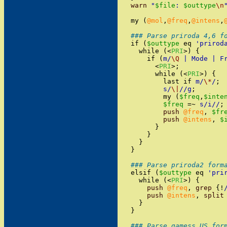
warn
"
$file
: 
$outtype
\n
my
(
@mol
,
@freq
,
@intens
,
### Parse priroda 4,6 f
if
(
$outtype
eq
'
prirod
while
(
<
PRI
>
)
{
if
(
m/
\Q
 | Mode | F
<
PRI
>
;
while
(
<
PRI
>
)
{
last
if
m/
\*
/
;
s/
\|
/
/
g
;
my
(
$freq
,
$inte
$freq
=~
s/
i
/
/
;
push
@freq
,
$fr
push
@intens
,
$
}
}
}
}
### Parse priroda2 form
elsif
(
$outtype
eq
'
pri
while
(
<
PRI
>
)
{
push
@freq
,
grep
{
!
push
@intens
,
split
}
}
### Parse gamess US for