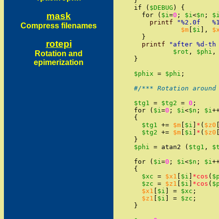
}
if
(
$DEBUG
)
{
mask
for
(
$i
=
0
;
$i
<
$n
;
$
printf
"
%2.0f   %
Compress filenames
$m
[
$i
]
,
$
}
rotepi
printf
"
after %d-th
$rot
,
$phi
,
Rotation and
}
epimerization
$phix
=
$phi
;
#/*** Rotation around
$tg1
=
$tg2
=
0
;
for
(
$i
=
0
;
$i
<
$n
;
$i
+
{
$tg1
+=
$m
[
$i
]
*
(
$z0
$tg2
+=
$m
[
$i
]
*
(
$z0
}
$phi
=
atan2
(
$tg1
,
$
for
(
$i
=
0
;
$i
<
$n
;
$i
+
{
$xc
=
$x1
[
$i
]
*cos
(
$
$zc
=
$z1
[
$i
]
*cos
(
$
$x1
[
$i
]
=
$xc
;
$z1
[
$i
]
=
$zc
;
}