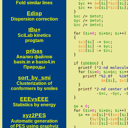
Fold similar lines
$yc
+=
$m
[
$i
]
*$y1
[
$i
]
$zc
+=
$m
[
$i
]
*$z1
[
$i
]
}
Edisp
$xc
/=
$mtot
;
Dispersion correction
$yc
/=
$mtot
;
$zc
/=
$mtot
;
tBu+
for
(
$i
=
0
;
$i
<
$n
;
$i
++
)
SciLab kinetics
{
progtam
$x1
[
$i
]
-=
$xc
;
$y1
[
$i
]
-=
$yc
;
pribas
$z1
[
$i
]
-=
$zc
;
}
Анализ файлов
basis.in и basis4.in
if
(
$DEBUG
)
{
Природы
printf
(
"
2-nd molecul
for
(
$i
=
0
;
$i
<
$n
;
$i
+
printf
"
%2.0f   %10
sort_by_smi
$m
[
$i
]
,
$x1
Clusterization of
}
conformers by smiles
printf
"
2-nd center o
-
$xc
,
-
$yc
,
-
}
EEEvsEEE
Statistics by energy
$e
=
0
;
for
(
$i
=
0
;
$i
<
$n
;
$i
++
)
xyz2PES
$e
+=
$m
[
$i
]
*
(
(
$x1
[
$i
(
$y1
[
$i
]
-
$y0
[
$i
]
Automatic generation
(
$z1
[
$i
]
-
$z0
[
$i
]
of PES using graphviz
}