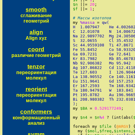
$n
||=
20
;
smooth
$f
||=
1
;
сглаживание
# Массы изотопов
геометрий
my
%massa
=
qw(
H  1.007947    He 4.00260
align
C  12.01078    N  14.0067
Na 22.9897702  Mg 24.3050
Align xyz
S  32.0655     Cl 35.4532
Sc 44.9559108  Ti 47.8671
coord
Fe 55.8452     Co 58.9332
Ga 69.7231     Ge 72.641 
различие геометрий
Kr 83.7982     Rb 85.4678
Nb 92.906382   Mo 95.942 
tenzor
Ag 107.86822   Cd 112.411
переориентация
Te 127.603     I  126.904
La 138.90552   Ce 140.116
молекул
Eu 151.9641    Gd 157.253
Er 167.2593    Tm 168.934
reorient
Ta 180.94791   W  183.841
переориентация
Pt 195.0782    Au 196.966
Bi 208.980382  Th 232.038
молекул
)
;
my
$BA
=
0.529177249
;
conformers
конформационный
my
$n4
=
$n
%
4
?
(
int
(
abs
(
анализ
foreach
my
$file
(
@ARGV
)
my
(
$mol
,
$freq
,
$intens
,
symm