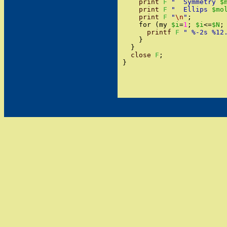
print
F
"
  Symmetry 
$
print
F
"
  Ellips 
$mo
print
F
"
\n
"
;
for
(
my
$i
=
1
;
$i
<=
$N
;
printf
F
"
 %-2s %12
}
}
close
F
;
}