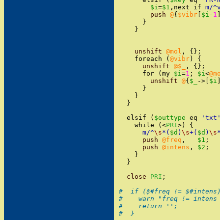
$i
=
$1
,
next
if
m/
^
push
@
{
$vibr
[
$i
-
1
}
}
unshift
@mol
,
{
}
;
foreach
(
@vibr
)
{
unshift
@$_
,
{
}
;
for
(
my
$i
=
1
;
$i
<
@m
unshift
@
{
$_
->
[
$i
}
}
}
elsif
(
$outtype
eq
'
txt
while
(
<
PRI
>
)
{
m/
^
\s
*(
$d
)
\s
+(
$d
)
\s
push
@freq
,
$1
;
push
@intens
,
$2
;
}
}
close
PRI
;
#  if ($#freq != $#intens
#    warn "freq != intens
#    return '';
#  }