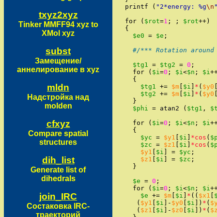
printf
(
"
2*energy: %g
\n
txyz2xyz
for
(
$rot
=
1
;
;
$rot
++
)
Tinker MMFF94 xyz to
{
XMol xyz
$e0
=
$e
;
subst
#/*** Rotation around
Замещение/
$tg1
=
$tg2
=
0
;
аннелирование в xyz
for
(
$i
=
0
;
$i
<
$n
;
$i
+
{
mldn
$tg1
+=
$m
[
$i
]
*
(
$y0
$tg2
+=
$m
[
$i
]
*
(
$y0
Надстройка над
}
molden
$phi
=
atan2
(
$tg1
,
$
cfxyz
for
(
$i
=
0
;
$i
<
$n
;
$i
+
{
Compare spatial
$yc
=
$y1
[
$i
]
*cos
(
$
structures
$zc
=
$z1
[
$i
]
*cos
(
$
$y1
[
$i
]
=
$yc
;
dih_list
$z1
[
$i
]
=
$zc
;
}
Generate list of
dihedrals
$e
=
0
;
for
(
$i
=
0
;
$i
<
$n
;
$i
+
join_IRC
$e
+=
$m
[
$i
]
*
(
(
$x1
[
(
$y1
[
$i
]
-
$y0
[
$i
]
)
*
(
$
Состаковка IRC-
(
$z1
[
$i
]
-
$z0
[
$i
]
)
*
(
$
траекторий