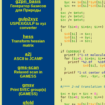
g2pri_basis
$yc
+=
$m
[
$i
]
*$y0
[
$i
]
Генератор базисов
$zc
+=
$m
[
$i
]
*$z0
[
$i
]
}
для Природы
$xc
/=
$mtot
;
$yc
/=
$mtot
;
gulp2xyz
$zc
/=
$mtot
;
USPEX/GULP to xyz
for
(
$i
=
0
;
$i
<
$n
;
$i
++
)
converter
{
$x0
[
$i
]
-=
$xc
;
hess
$y0
[
$i
]
-=
$yc
;
Transform hessian
$z0
[
$i
]
-=
$zc
;
}
matrix
if
(
$DEBUG
)
{
a2j
printf
(
"
1-st molecul
ASCII to JCAMP
for
(
$i
=
0
;
$i
<
$n
;
$i
+
printf
"
%2.0f   %10
$x0
[
$i
]
,
$y
gms-scan
}
Relaxed scan in
printf
"
1-st center o
GAMESS
-
$xc
,
-
$yc
,
-
}
gmsv
#/*** 2-nd translation 
Print $VEC group(s)
(GAMESS)
$xc
=
$yc
=
$zc
=
0
;
for
(
$i
=
0
;
$i
<
$n
;
$i
++
)
{
qfold
$xc
+=
$m
[
$i
]
*$x1
[
$i
]