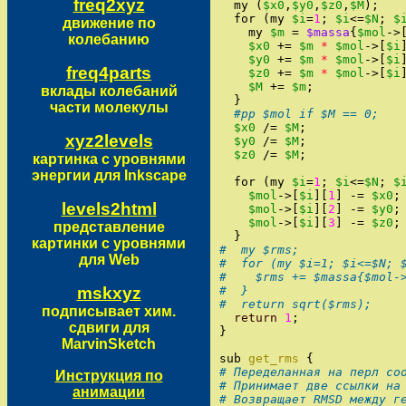
freq2xyz
my
(
$x0
,
$y0
,
$z0
,
$M
)
;
for
(
my
$i
=
1
;
$i
<=
$N
;
$
движение по
my
$m
=
$massa
{
$mol
->
колебанию
$x0
+=
$m
*
$mol
->
[
$i
$y0
+=
$m
*
$mol
->
[
$i
freq4parts
$z0
+=
$m
*
$mol
->
[
$i
$M
+=
$m
;
вклады колебаний
}
части молекулы
#pp $mol if $M == 0;
$x0
/=
$M
;
xyz2levels
$y0
/=
$M
;
$z0
/=
$M
;
картинка с уровнями
энергии для Inkscape
for
(
my
$i
=
1
;
$i
<=
$N
;
$
$mol
->
[
$i
]
[
1
]
-=
$x0
;
levels2html
$mol
->
[
$i
]
[
2
]
-=
$y0
;
$mol
->
[
$i
]
[
3
]
-=
$z0
;
представление
}
картинки с уровнями
#  my $rms;
для Web
#  for (my $i=1; $i<=$N; 
#    $rms += $massa{$mol-
mskxyz
#  }
#  return sqrt($rms);
подписывает хим.
return
1
;
сдвиги для
}
MarvinSketch
sub
get_rms
{
# Переделанная на перл co
Инструкция по
# Принимает две ссылки на
анимации
# Возвращает RMSD между г