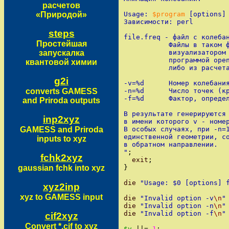
расчетов
«Природой»
Usage: 
$program
 [options]
Зависимости: perl
steps
file.freq - файл с колеба
Простейшая
           Файлы в таком 
запускалка
           визуализатором
           программой ope
квантовой химии
           либо из расчет
g2i
-v=%d      Номер колебани
converts GAMESS
-n=%d      Число точек (к
-f=%d      Фактор, опреде
and Priroda outputs
В результате генерируются
inp2xyz
в имени которого v - номе
GAMESS and Priroda
В особых случаях, при -n=
единственной геометрии, с
inputs to xyz
в обратном направлении.
"
;
fchk2xyz
exit
;
gaussian fchk into xyz
}
die
"
Usage: $0 [options] 
xyz2inp
xyz to GAMESS input
die
"
Invalid option -v
\n
"
die
"
Invalid option -n
\n
"
die
"
Invalid option -f
\n
"
cif2xyz
Convert *.cif to xyz
$v
||=
1
;