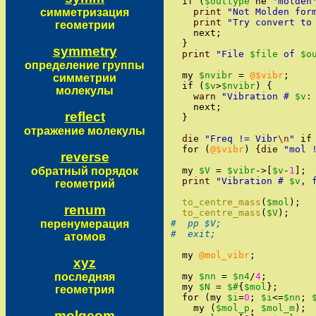
if
(
$outtype
ne
'
molden
симметризация
print
"
Not Molden for
print
"
Try convert to
геометрии
next
;
}
symmetry
print
"
File 
$file
 of 
$o
определение группы
my
$nvibr
=
@$vibr
;
симметрии
if
(
$v
>
$nvibr
)
{
молекулы
warn
"
Vibration # 
$v
:
next
;
reflect
}
отражение молекулы
die
"
Freq != Vibr
\n
"
if
for
(
@$vibr
)
{
die
"
mol 
reverse
обратный порядок
my
$V
=
$vibr
->
[
$v
-
1
]
;
print
"
Vibration # 
$v
, 
геометрий
to_centre_mass
(
$mol
)
;
renum
to_centre_mass
(
$V
)
;
перенумерация
#  pp $V;
#  exit;
атомов
my
@mol_vibr
;
xyz
последняя
my
$nn
=
$n4
/
4
;
my
$N
=
$#
{
$mol
}
;
геометрия
for
(
my
$i
=
0
;
$i
<=
$nn
;
my
(
$mol_p
,
$mol_m
)
;
molgeom