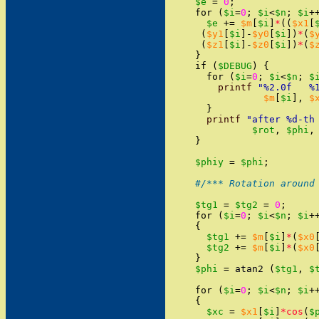
$e
=
0
;
for
(
$i
=
0
;
$i
<
$n
;
$i
+
$e
+=
$m
[
$i
]
*
(
(
$x1
[
(
$y1
[
$i
]
-
$y0
[
$i
]
)
*
(
$
(
$z1
[
$i
]
-
$z0
[
$i
]
)
*
(
$
}
if
(
$DEBUG
)
{
for
(
$i
=
0
;
$i
<
$n
;
$
printf
"
%2.0f   %
$m
[
$i
]
,
$
}
printf
"
after %d-th
$rot
,
$phi
,
}
$phiy
=
$phi
;
#/*** Rotation around
$tg1
=
$tg2
=
0
;
for
(
$i
=
0
;
$i
<
$n
;
$i
+
{
$tg1
+=
$m
[
$i
]
*
(
$x0
$tg2
+=
$m
[
$i
]
*
(
$x0
}
$phi
=
atan2
(
$tg1
,
$
for
(
$i
=
0
;
$i
<
$n
;
$i
+
{
$xc
=
$x1
[
$i
]
*cos
(
$