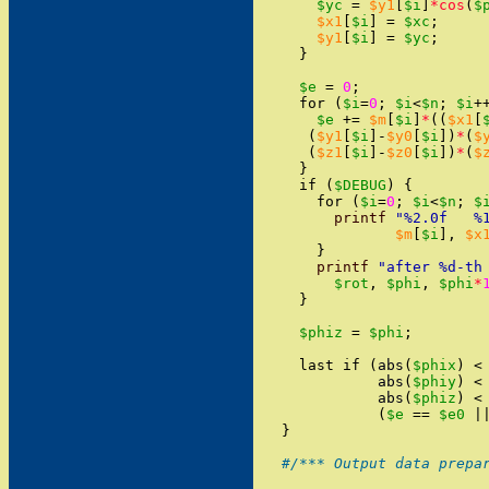
$yc
=
$y1
[
$i
]
*cos
(
$
$x1
[
$i
]
=
$xc
;
$y1
[
$i
]
=
$yc
;
}
$e
=
0
;
for
(
$i
=
0
;
$i
<
$n
;
$i
+
$e
+=
$m
[
$i
]
*
(
(
$x1
[
(
$y1
[
$i
]
-
$y0
[
$i
]
)
*
(
$
(
$z1
[
$i
]
-
$z0
[
$i
]
)
*
(
$
}
if
(
$DEBUG
)
{
for
(
$i
=
0
;
$i
<
$n
;
$
printf
"
%2.0f   %
$m
[
$i
]
,
$x
}
printf
"
after %d-th
$rot
,
$phi
,
$phi
*
}
$phiz
=
$phi
;
last
if
(
abs
(
$phix
)
<
abs
(
$phiy
)
<
abs
(
$phiz
)
<
(
$e
==
$e0
|
}
#/*** Output data prepa