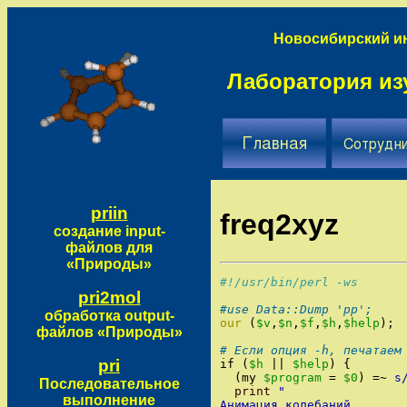
Новосибирский ин
Лаборатория из
priin
freq2xyz
создание input-
файлов для
«Природы»
#!/usr/bin/perl -ws
pri2mol
#use Data::Dump 'pp';
обработка output-
our
(
$v
,
$n
,
$f
,
$h
,
$help
)
;
файлов «Природы»
# Если опция -h, печатаем
pri
if
(
$h
||
$help
)
{
(
my
$program
=
$0
)
=~
s
Последовательное
print
"
выполнение
Анимация колебаний.