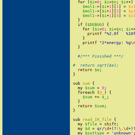
for
(
$i
=
0
;
$i
<
$n
;
$i
++
)
$mol1
->
[
$i
+
1
]
[
1
]
=
$x
$mol1
->
[
$i
+
1
]
[
2
]
=
$y
$mol1
->
[
$i
+
1
]
[
3
]
=
$z
}
if
(
$DEBUG
)
{
for
(
$i
=
0
;
$i
<
$n
;
$i
+
printf
"
%2.0f   %10
}
printf
"
2*energy: %g
\
}
#/*** Finished ***/
#  return sqrt($e);
return
$e
;
}
sub
sum
{
my
$sum
=
0
;
foreach
(
@_
)
{
$sum
+=
$_
;
}
return
$sum
;
}
sub
read_IR_file
{
my
$file
=
shift
;
my
$d
=
qr/
\d
+(?:
\.
\d
+)
my
$outtype
=
'
unknown
'