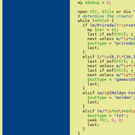
my
$debug
=
0
;
open
PRI
,
$file
or
die
# determine the creator
while
(
<
PRI
>
)
{
if
(
m/
Priroda(?:
\s
+ve
my
$ver
=
$1
;
last
if
eof
(
PRI
)
;
$
next
unless
m/
^
\s
*c
$outtype
=
"
priroda
last
;
}
elsif
(
/
^
\s
{8,}
\*
{30,
last
if
eof
(
PRI
)
;
$
next
unless
m/
^
\s
*
\
last
if
eof
(
PRI
)
;
$
next
unless
m/
^
\s
*
\
$outtype
=
'
gamessU
last
;
}
elsif
(
m/
\Q
[Molden Fo
$outtype
=
'
molden
'
last
;
}
elsif
(
m/
^
\s
*
$d
\s
+
$d
\
$outtype
=
'
txt
'
;
seek
PRI
,
0
,
0
;
last
;
}
}