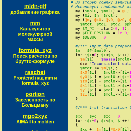
# Во вторую ссылку записы
mldn-gif
# Использует глобальный х
my
(
$mol0
,
$mol1
)
=
@_
;
добавление графика
my
(
$i
,
$n
,
$rot
)
;
my
(
@m
,
@x0
,
@y0
,
@z0
,
mm
$mtot
,
$tg1
,
$tg2
,
$p
Калькулятор
my
$M_PI
=
atan2
(
0
,
-
1
)
;
my
$FLT_EPSILON
=
1e-9
;
молекулярной
my
$DEBUG
=
0
;
массы
#/*** Input data prepar
formula_xyz
$n
=
$#
{
$mol0
}
;
for
(
$i
=
0
;
$i
<
$n
;
$i
++
)
Поиск расчетов по
$m
[
$i
]
=
$massa
{
$mol0
брутто-формуле
die
"
Inconsistent dat
$mtot
+=
$m
[
$i
]
;
raschet
$x0
[
$i
]
=
$mol0
->
[
$i
+
$y0
[
$i
]
=
$mol0
->
[
$i
+
Frontend над mm и
$z0
[
$i
]
=
$mol0
->
[
$i
+
formula_xyz
$x1
[
$i
]
=
$mol1
->
[
$i
+
$y1
[
$i
]
=
$mol1
->
[
$i
+
portion
$z1
[
$i
]
=
$mol1
->
[
$i
+
}
Заселенность по
Больцману
#/*** 1-st translation 
mgp2xyz
$xc
=
$yc
=
$zc
=
0
;
for
(
$i
=
0
;
$i
<
$n
;
$i
++
)
AIMAll to molden
{
$xc
+=
$m
[
$i
]
*$x0
[
$i
]