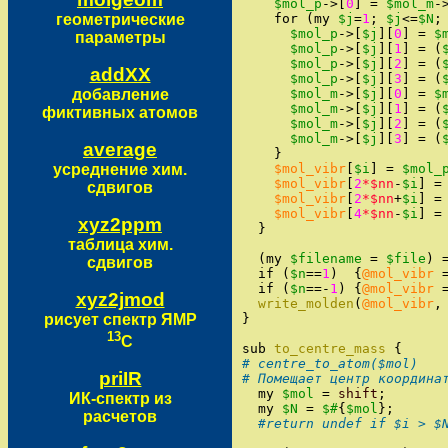
$mol_p
->
[
0
]
=
$mol_m
-
геометрические
for
(
my
$j
=
1
;
$j
<=
$N
;
$mol_p
->
[
$j
]
[
0
]
=
$
параметры
$mol_p
->
[
$j
]
[
1
]
=
(
$mol_p
->
[
$j
]
[
2
]
=
(
addXX
$mol_p
->
[
$j
]
[
3
]
=
(
добавление
$mol_m
->
[
$j
]
[
0
]
=
$
$mol_m
->
[
$j
]
[
1
]
=
(
фиктивных атомов
$mol_m
->
[
$j
]
[
2
]
=
(
$mol_m
->
[
$j
]
[
3
]
=
(
average
}
усреднение хим.
$mol_vibr
[
$i
]
=
$mol_
$mol_vibr
[
2
*$nn
-
$i
]
=
сдвигов
$mol_vibr
[
2
*$nn
+
$i
]
=
$mol_vibr
[
4
*$nn
-
$i
]
=
xyz2ppm
}
таблица хим.
(
my
$filename
=
$file
)
сдвигов
if
(
$n
==
1
)
{
@mol_vibr
if
(
$n
==
-
1
)
{
@mol_vibr
xyz2jmod
write_molden
(
@mol_vibr
,
рисует спектр ЯМР
}
13
С
sub
to_centre_mass
{
# centre_to_atom($mol)
priIR
# Помещает центр координа
my
$mol
=
shift
;
ИК-спектр из
my
$N
=
$#
{
$mol
}
;
расчетов
#return undef if $i > $