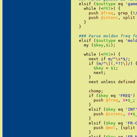
elsif
(
$outtype
eq
'
gam
while
(
<
PRI
>
)
{
push
@freq
,
grep
{
!
push
@intens
,
split
}
}
### Parse molden freq f
elsif
(
$outtype
eq
'
mol
my
(
$key
,
$i
)
;
while
(
<
PRI
>
)
{
next
if
m/
^
\s
*$
/
;
if
(
m/
^
\[
(.*?)
\]
/
)
$key
=
$1
;
next
;
}
next
unless
defined
chomp
;
if
(
$key
eq
'
FREQ
'
)
push
@freq
,
0
+
$_
;
}
elsif
(
$key
eq
'
INT
push
@intens
,
0
+
$
}
elsif
(
$key
eq
'
FR-
push
@mol
,
[
split
}
elsif
(
$key
eq
'
FR-