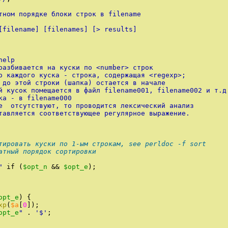
тном порядке блоки строк в filename
[filename] [filenames] [> results]
help
разбивается на куски по <number> строк
о каждого куска - строка, содержащая <regexp>;
 до этой строки (шапка) остается в начале
й кусок помещается в файл filename001, filename002 и т.д
ка - в filename000
e  отсутствуют, то проводится лексический анализ
тавляется соответствующее регулярное выражение.
тировать куски по 1-ым строкам, see perldoc -f sort
атный порядок сортировки
"
if
(
$opt_n
&&
$opt_e
)
;
opt_e
)
{
xp
(
$a
[
0
]
)
;
opt_e
"
.
'
$
'
;