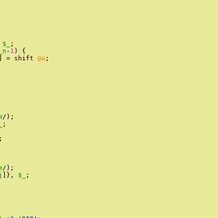
$_
;
_n
-
1
)
{
]
=
shift
@a
;
e
/
)
;
_
;
;
e
/
)
;
j
]
}
,
$_
;