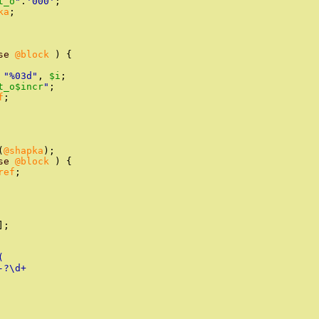
t_o
"
.
'
000
'
;
ka
;
se
@block
)
{
"
%03d
"
,
$i
;
t_o
$incr
"
;
f
;
(
@shapka
)
;
se
@block
)
{
ref
;
]
;
(
-?\d+