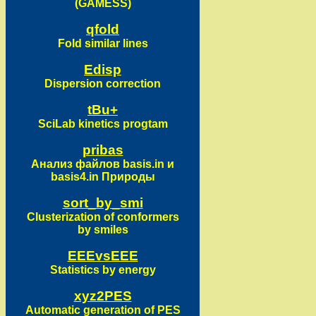
(GAMESS)
qfold
Fold similar lines
Edisp
Dispersion correction
tBu+
SciLab kinetics progtam
pribas
Анализ файлов basis.in и
basis4.in Природы
sort_by_smi
Clusterization of conformers
by smiles
EEEvsEEE
Statistics by energy
xyz2PES
Automatic generation of PES