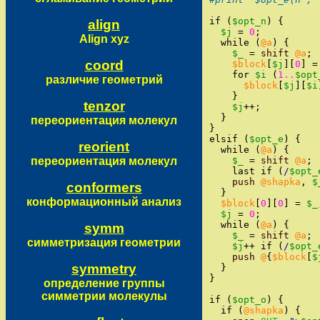
if
(
$opt_n
)
{
align
$j
=
0
;
Align xyz
while
(
@a
)
{
$_
=
shift
@a
;
coord
$block
[
$j
]
[
0
]
=
for
$i
(
1..
$opt
различие геометрий
$block
[
$j
]
[
$i
}
tenzor
$j
++
;
}
переориентация молекул
}
elsif
(
$opt_e
)
{
reorient
while
(
@a
)
{
переориентация молекул
$_
=
shift
@a
;
last
if
(
/
$opt_
push
@shapka
,
$
conformers
}
конформационный анализ
$block
[
0
]
[
0
]
=
$_
$j
=
0
;
while
(
@a
)
{
symm
$_
=
shift
@a
;
симметризация геометрии
$j
++
if
(
/
$opt_
push
@
{
$block
[
$
symmetry
}
}
определение группы
симметрии молекулы
if
(
$opt_o
)
{
if
(
@shapka
)
{