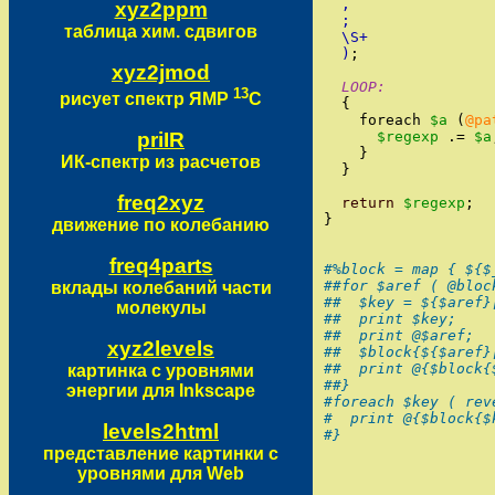
  ,
xyz2ppm
  ;
таблица хим. сдвигов
  \S+
)
;
xyz2jmod
LOOP
:
13
рисует спектр ЯМР
С
{
foreach
$a
(
@pa
priIR
$regexp
.
=
$a
}
ИК-спектр из расчетов
}
freq2xyz
return
$regexp
;
}
движение по колебанию
freq4parts
#%block = map { ${$
##for $aref ( @bloc
вклады колебаний части
##  $key = ${$aref}
молекулы
##  print $key;
##  print @$aref;
xyz2levels
##  $block{${$aref}
##  print @{$block{
картинка с уровнями
##}
энергии для Inkscape
#foreach $key ( rev
#  print @{$block{$
levels2html
#}
представление картинки с
уровнями для Web