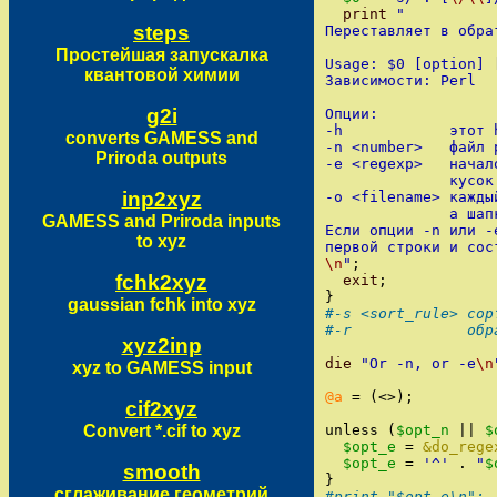
print
"
steps
Переставляет в обра
Простейшая запускалка
Usage: $0 [option] 
квантовой химии
Зависимости: Perl
g2i
Опции:
-h            этот 
converts GAMESS and
-n <number>   файл 
Priroda outputs
-e <regexp>   начал
              кусок
inp2xyz
-o <filename> кажды
              а шап
GAMESS and Priroda inputs
Если опции -n или -
to xyz
первой строки и сос
\n
"
;
fchk2xyz
exit
;
}
gaussian fchk into xyz
#-s <sort_rule> сор
#-r             обр
xyz2inp
die
"
Or -n, or -e
\n
xyz to GAMESS input
@a
=
(
<
>
)
;
cif2xyz
Convert *.cif to xyz
unless
(
$opt_n
||
$
$opt_e
=
&do_rege
$opt_e
=
'
^
'
.
"
$
smooth
}
сглаживание геометрий
#print "$opt_e\n";