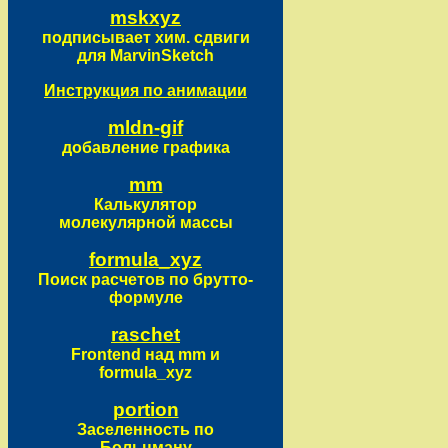
mskxyz
подписывает хим. сдвиги
для MarvinSketch
Инструкция по анимации
mldn-gif
добавление графика
mm
Калькулятор
молекулярной массы
formula_xyz
Поиск расчетов по брутто-
формуле
raschet
Frontend над mm и
formula_xyz
portion
Заселенность по
Больцману