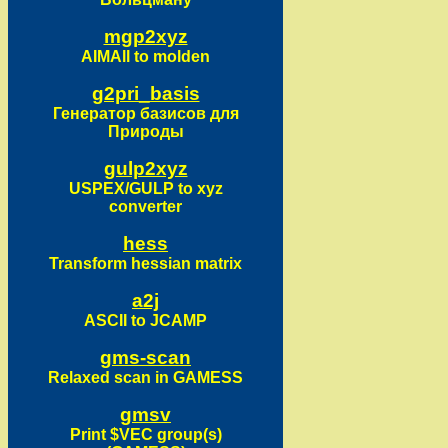
mgp2xyz
AIMAll to molden
g2pri_basis
Генератор базисов для
Природы
gulp2xyz
USPEX/GULP to xyz
converter
hess
Transform hessian matrix
a2j
ASCII to JCAMP
gms-scan
Relaxed scan in GAMESS
gmsv
Print $VEC group(s)