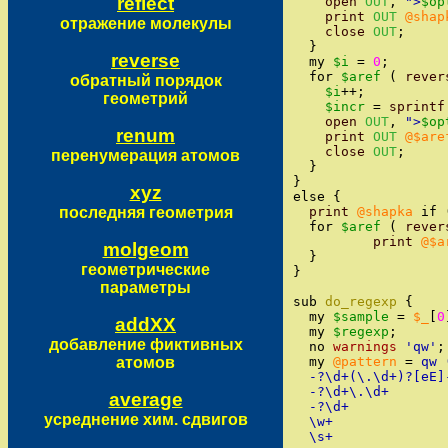
reflect
open
OUT
,
"
>
$op
print
OUT
@shap
отражение молекулы
close
OUT
;
}
reverse
my
$i
=
0
;
for
$aref
(
rever
обратный порядок
$i
++
;
геометрий
$incr
=
sprintf
open
OUT
,
"
>
$op
renum
print
OUT
@$are
close
OUT
;
перенумерация атомов
}
}
xyz
else
{
последняя геометрия
print
@shapka
if
for
$aref
(
rever
print
@$a
molgeom
}
геометрические
}
параметры
sub
do_regexp
{
my
$sample
=
$_
[
0
addXX
my
$regexp
;
добавление фиктивных
no
warnings
'
qw
'
;
атомов
my
@pattern
=
qw 
  -?\d+(\.\d+)?[eE]
  -?\d+\.\d+
average
  -?\d+
усреднение хим. сдвигов
  \w+
  \s+