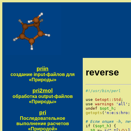
priin
reverse
создание input-файлов для
«Природы»
pri2mol
#!/usr/bin/perl
обработка output-файлов
use
Getopt::Std
;
«Природы»
use
warnings
'
all
'
;
undef
$opt_h
;
pri
getopts
(
'
n:e:s:hro:
Последовательное
# Если опция -h, пе
выполнение расчетов
if
(
$opt_h
)
{
«Природой»
$0
=~
s/
^.*[
\/
\\
]